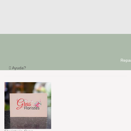
Repar
Ayuda?