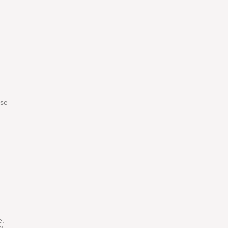
 se
e.